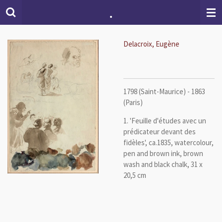
.
Skip
to
main
content
Delacroix, Eugène
1798 (Saint-Maurice) - 1863
(Paris)
1. 'Feuille d'études avec un
prédicateur devant des
fidèles', ca.1835, w
atercolour,
pen and brown ink, brown
wash and black chalk, 31 x
20,5 cm